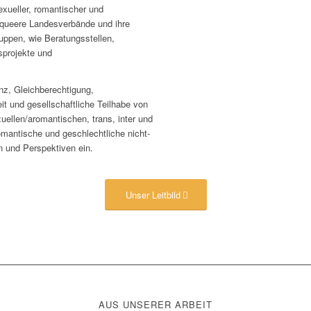
xueller, romantischer und
n queere Landesverbände und ihre
We
uppen, wie Beratungsstellen,
sprojekte und
nz, Gleichberechtigung,
t und gesellschaftliche Teilhabe von
uellen/aromantischen, trans, inter und
omantische und geschlechtliche nicht-
n und Perspektiven ein.
Unser Leitbild
AUS UNSERER ARBEIT