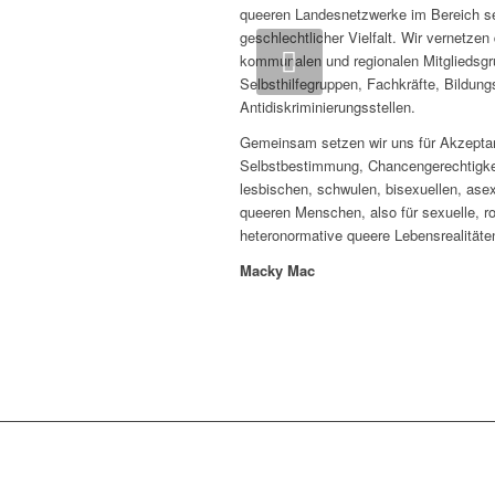
queeren Landesnetzwerke im Bereich se
geschlechtlicher Vielfalt. Wir vernetze
Zurück
kommunalen und regionalen Mitgliedsgr
Selbsthilfegruppen, Fachkräfte, Bildung
Antidiskriminierungsstellen.
Gemeinsam setzen wir uns für Akzepta
Selbstbestimmung, Chancengerechtigkei
lesbischen, schwulen, bisexuellen, asex
queeren Menschen, also für sexuelle, r
heteronormative queere Lebensrealitäte
Macky Mac